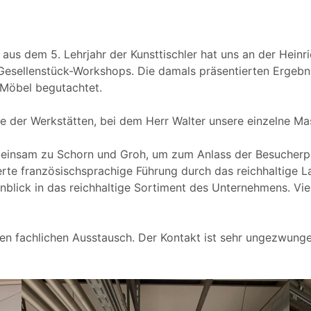
us dem 5. Lehrjahr der Kunsttischler hat uns an der Heinr
Gesellenstück-Workshops. Die damals präsentierten Ergeb
 Möbel begutachtet.
e der Werkstätten, bei dem Herr Walter unsere einzelne Ma
nsam zu Schorn und Groh, um zum Anlass der Besucherprei
te französischsprachige Führung durch das reichhaltige L
Einblick in das reichhaltige Sortiment des Unternehmens. V
 fachlichen Ausstausch. Der Kontakt ist sehr ungezwungen 