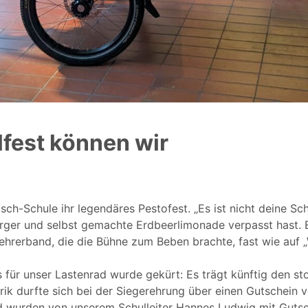
lfest können wir
sch-Schule ihr legendäres Pestofest. „Es ist nicht deine Sch
ger und selbst gemachte Erdbeerlimonade verpasst hast. E
Lehrerband, die die Bühne zum Beben brachte, fast wie auf „
r unser Lastenrad wurde gekürt: Es trägt künftig den st
rik durfte sich bei der Siegerehrung über einen Gutschein
und wurden von unserem Schulleiter Hannes Ludwig mit Guts